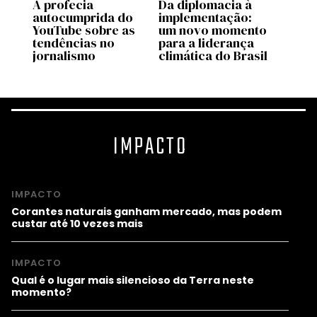
A profecia
Da diplomacia à
Quem
e
autocumprida do
implementação:
pare
 o
YouTube sobre as
um novo momento
líder
ba
tendências no
para a liderança
Preta
jornalismo
climática do Brasil
racia
IMPACTO
IMPACTO
Corantes naturais ganham mercado, mas podem
custar até 10 vezes mais
IMPACTO
Qual é o lugar mais silencioso da Terra neste
momento?