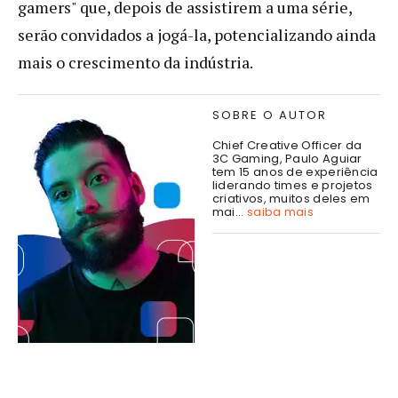
gamers" que, depois de assistirem a uma série,
serão convidados a jogá-la, potencializando ainda
mais o crescimento da indústria.
SOBRE O AUTOR
Chief Creative Officer da
3C Gaming, Paulo Aguiar
tem 15 anos de experiência
liderando times e projetos
criativos, muitos deles em
mai...
saiba mais