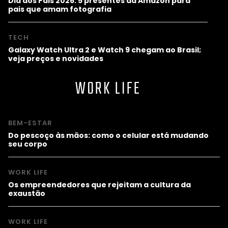
Dia dos Pais 2026: 5 presentes da Amazon para
pais que amam fotografia
TECH
Galaxy Watch Ultra 2 e Watch 9 chegam ao Brasil;
veja preços e novidades
WORK LIFE
BEM-ESTAR
Do pescoço às mãos: como o celular está mudando
seu corpo
WORK LIFE
Os empreendedores que rejeitam a cultura da
exaustão
WORK LIFE