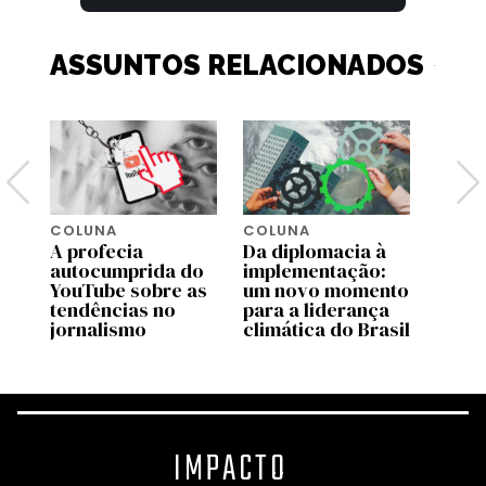
ASSUNTOS RELACIONADOS
COLUNA
COLUNA
COLU
A profecia
Da diplomacia à
Quem
e
autocumprida do
implementação:
pare
 o
YouTube sobre as
um novo momento
líder
ba
tendências no
para a liderança
Preta
jornalismo
climática do Brasil
racia
IMPACTO