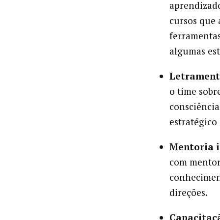
aprendizado
cursos que 
ferramentas 
algumas est
Letramento
o time sobr
consciência
estratégico
Mentoria i
com mentore
conheciment
direções.
Capacitaç