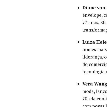
Diane von 
envelope, c
77 anos. El
transformaç
Luiza Hel
nomes mais 
liderança, 
do comérci
tecnologia 
Vera Wan
moda, lanço
70, ela con
com novas l