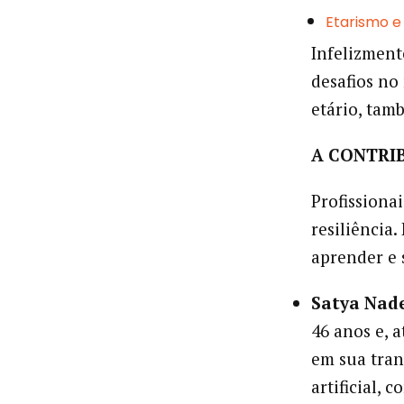
Etarismo e
Infelizment
desafios no
etário, tam
A CONTRI
Profissiona
resiliência
aprender e 
Satya Nad
46 anos e, 
em sua tran
artificial,