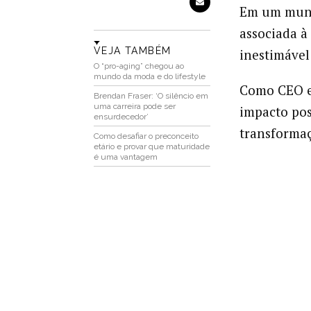
Em um mund
associada à
VEJA TAMBÉM
inestimável
O “pro-aging” chegou ao
mundo da moda e do lifestyle
Como CEO e 
Brendan Fraser: ‘O silêncio em
uma carreira pode ser
impacto pos
ensurdecedor’
transformaç
Como desafiar o preconceito
etário e provar que maturidade
é uma vantagem