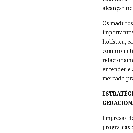
alcançar no
Os maduros
importantes
holística, c
comprometim
relacioname
entender e 
mercado pr
E
STRATÉG
GERACION
Empresas de
programas d