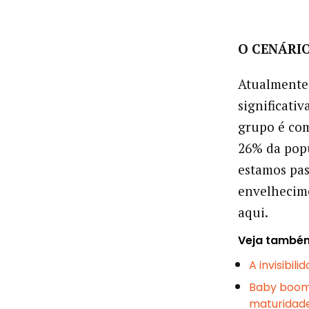
O CENÁRI
Atualmente,
significativ
grupo é com
26% da popu
estamos pas
envelhecime
aqui.
Veja també
A invisibi
Baby boome
maturidad