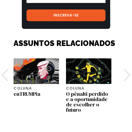
ASSUNTOS RELACIONADOS
COLUNA
COLUNA
COLU
enTRUMPia
O pênalti perdido
Em 20
e a oportunidade
huma
de escolher o
chego
futuro
numa 