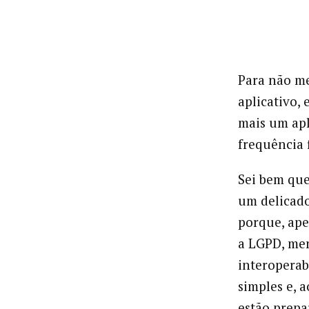
Para não me
aplicativo,
mais um apl
frequência 
Sei bem que
um delicado
porque, ape
a LGPD, men
interoperab
simples e, 
estão prepar