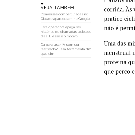
VEJA TAMBÉM
corrida. Às
Conversas compartilhadas no
pratico cic
Claude apareceram no Google
não é permi
Esta operadora apaga seu
histórico de chamadas todos os
dias. E esse é o motivo
Uma das min
Dá para usar IA sem ser
rastreado? Essa ferramenta diz
menstrual i
que sim
proteína qu
que perco e