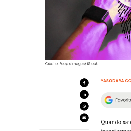
Crédito: PeopleImages/ iStock
YASODARA C
Quando saio
transformar