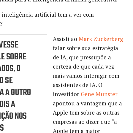
inteligência artificial tem a ver com
?
Assisti ao
Mark Zuckerberg
IVESSE
falar sobre sua estratégia
LE SOBRE
de IA, que pressupõe a
DOS, O
certeza de que cada vez
mais vamos interagir com
O SE
assistentes de IA. O
A A OUTRO
investidor
Gene Munster
OIS A
apontou a vantagem que a
Apple tem sobre as outras
IÇÃO NOS
empresas ao dizer que “a
OS
Apple tem a maior