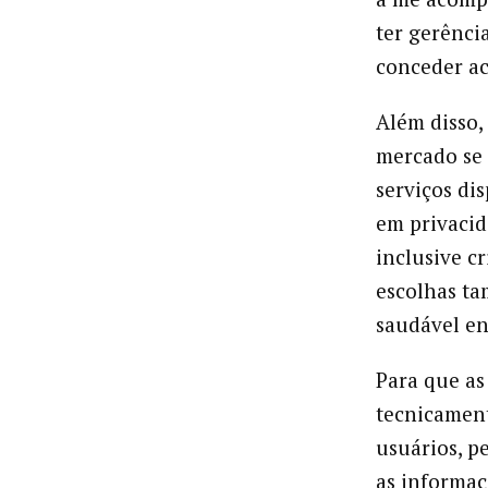
ter gerênci
conceder ac
Além disso,
mercado se 
serviços di
em privacid
inclusive c
escolhas ta
saudável en
Para que as
tecnicament
usuários, p
as informaç