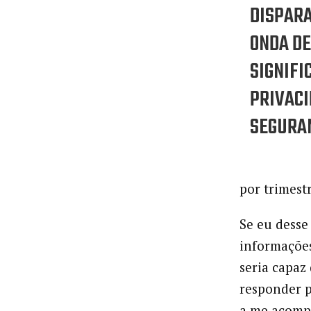
DISPAR
ONDA D
SIGNIFI
PRIVACI
SEGURA
por trimest
Se eu desse
informações
seria capaz
responder p
a me acompa