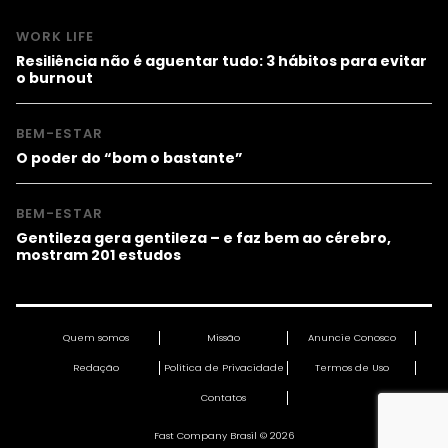
WORK LIFE
Resiliência não é aguentar tudo: 3 hábitos para evitar
o burnout
BEM-ESTAR
O poder do “bom o bastante”
BEM-ESTAR
Gentileza gera gentileza – e faz bem ao cérebro,
mostram 201 estudos
Quem somos
Missão
Anuncie Conosco
Redação
Política de Privacidade
Termos de Uso
Contatos
Fast Company Brasil © 2026