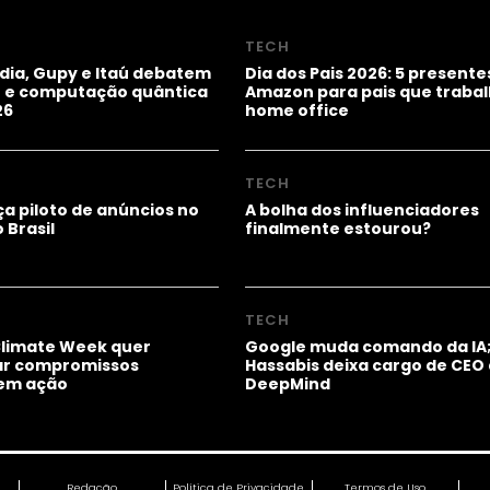
TECH
idia, Gupy e Itaú debatem
Dia dos Pais 2026: 5 presente
ho e computação quântica
Amazon para pais que trab
26
home office
TECH
a piloto de anúncios no
A bolha dos influenciadores
 Brasil
finalmente estourou?
TECH
Climate Week quer
Google muda comando da IA
ar compromissos
Hassabis deixa cargo de CEO
 em ação
DeepMind
Redação
Política de Privacidade
Termos de Uso