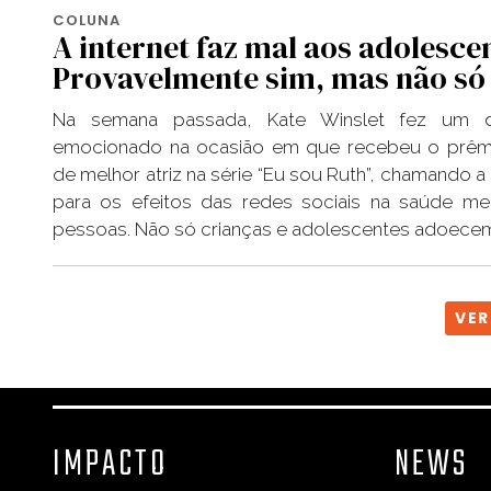
COLUNA
A internet faz mal aos adolesce
Provavelmente sim, mas não só 
Na semana passada, Kate Winslet fez um d
emocionado na ocasião em que recebeu o prêmi
de melhor atriz na série “Eu sou Ruth”, chamando a
para os efeitos das redes sociais na saúde me
pessoas. Não só crianças e adolescentes adoece
VER
IMPACTO
NEWS