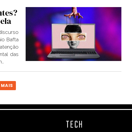
ntes?
ela
iscurso
o Bafta
 atenção
ntal das
m…
 MAIS
TECH