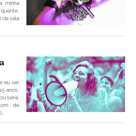
a minha
 quente,
 da sala
ha
e eu ser
 15 anos,
u séria.
 tom de
o…