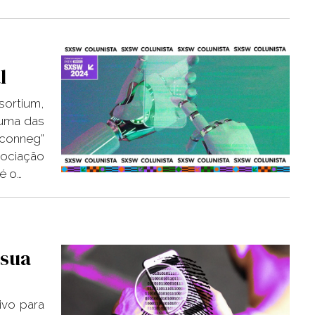
l
ortium,
 uma das
“conneg”
gociação
é o…
 sua
ivo para