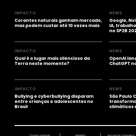
IMPACTO
NEWS
Corantes naturais ganham mercado,
Google, Nv
mas podem custar até 10 vezes mais
IA, trabal
no SP2B 20
IMPACTO
NEWS
Qual é o lugar mais silencioso da
OpenAI lanç
Terra neste momento?
ChatGPT no
IMPACTO
NEWS
Bullying e cyberbullying disparam
São Paulo 
entre crianças e adolescentes no
transform
Brasil
climáticos
Quem somos
Missão
Anuncie Conosco