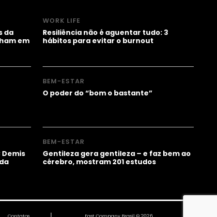
WORK LIFE
s da
Resiliência não é aguentar tudo: 3
alham em
hábitos para evitar o burnout
BEM-ESTAR
O poder do “bom o bastante”
BEM-ESTAR
; Demis
Gentileza gera gentileza – e faz bem ao
 da
cérebro, mostram 201 estudos
Contatos
Fast Company Brasil © 2026