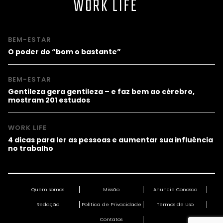
WORK LIFE
BEM-ESTAR
O poder do “bom o bastante”
BEM-ESTAR
Gentileza gera gentileza – e faz bem ao cérebro,
mostram 201 estudos
WORK LIFE
4 dicas para ler as pessoas e aumentar sua influência
no trabalho
Quem somos
Missão
Anuncie Conosco
Redação
Política de Privacidade
Termos de Uso
Contatos