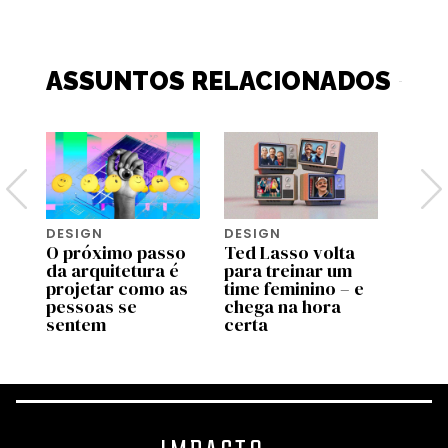
ASSUNTOS RELACIONADOS
DESIGN
DESIGN
DESI
o
O próximo passo
Ted Lasso volta
Esta 
ra
da arquitetura é
para treinar um
resol
projetar como as
time feminino – e
prob
pessoas se
chega na hora
recei
sentem
certa
inter