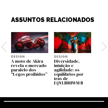
ASSUNTOS RELACIONADOS
DESIGN
DESIGN
DESI
A moto de Akira
Diversidade,
O ho
revela o mercado
intuição e
dese
paralelo dos
agilidade: os
dinhe
“Legos proibidos”
equilíbrios por
trás de
EQVLIBRIWM II