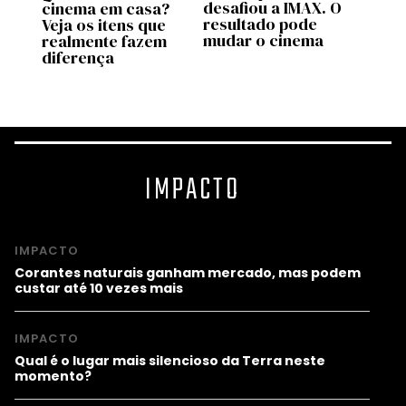
desafiou a IMAX. O
Holl
cinema em casa?
te
resultado pode
proc
Veja os itens que
mudar o cinema
suce
realmente fazem
bilhe
diferença
Reddi
IMPACTO
IMPACTO
Corantes naturais ganham mercado, mas podem
custar até 10 vezes mais
IMPACTO
Qual é o lugar mais silencioso da Terra neste
momento?