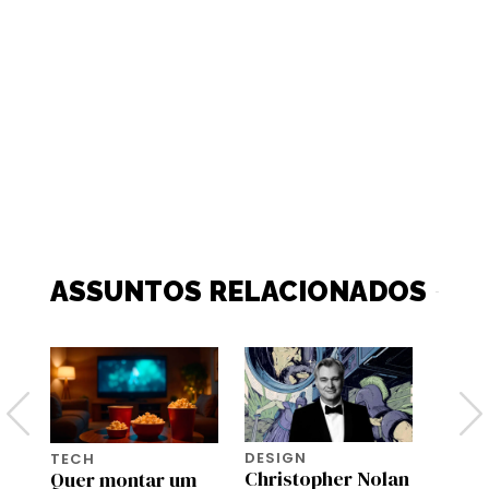
ASSUNTOS RELACIONADOS
DESIGN
TECH
TECH
a,
Christopher Nolan
Efeit
Quer montar um