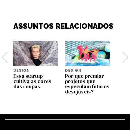
ASSUNTOS RELACIONADOS
DESIGN
DESIGN
DESI
Essa startup
Por que premiar
Rhode
cultiva as cores
projetos que
Biebe
ão
das roupas
especulam futuros
produ
desejáveis?
segu
Seph