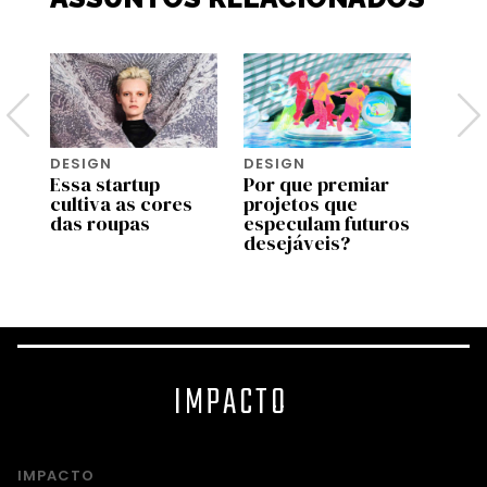
DESIGN
DESIGN
DESI
Essa startup
Por que premiar
Rhode
cultiva as cores
projetos que
Biebe
ão
das roupas
especulam futuros
produ
desejáveis?
segu
Seph
IMPACTO
IMPACTO