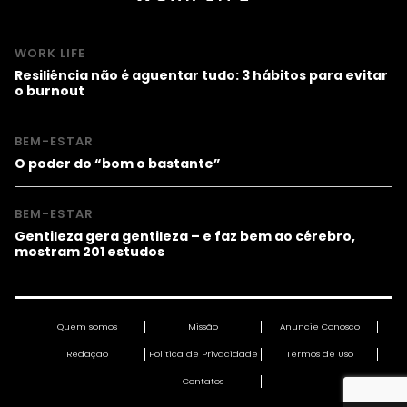
WORK LIFE
Resiliência não é aguentar tudo: 3 hábitos para evitar
o burnout
BEM-ESTAR
O poder do “bom o bastante”
BEM-ESTAR
Gentileza gera gentileza – e faz bem ao cérebro,
mostram 201 estudos
Quem somos
Missão
Anuncie Conosco
Redação
Política de Privacidade
Termos de Uso
Contatos