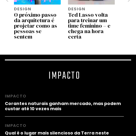
DESIGN
DESIGN
DESI
o
O próximo passo
Ted Lasso volta
Esta 
ra
da arquitetura é
para treinar um
resol
projetar como as
time feminino – e
prob
pessoas se
chega na hora
recei
sentem
certa
inter
IMPACTO
IMPACTO
Corantes naturais ganham mercado, mas podem
custar até 10 vezes mais
IMPACTO
Qual é o lugar mais silencioso da Terra neste