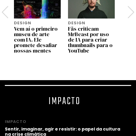
DESIGN
DESIGN
INTEL
Vem aí o primeiro
Fãs criticam
ARTIF
les
museu de arte
MrBeast por uso
O val
com IA. Ele
de IA para criar
huma
promete desafiar
thumbnails para o
temp
nossas mentes
YouTube
intel
artifi
IMPACTO
IMPACTO
Sentir, imaginar, agir e resistir: o papel da cultura
na crise climática