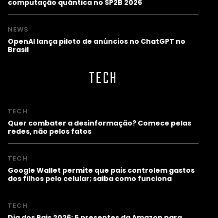
computação quântica no SP2B 2026
NEWS
OpenAI lança piloto de anúncios no ChatGPT no
Brasil
TECH
TECH
Quer combater a desinformação? Comece pelas
redes, não pelos fatos
TECH
Google Wallet permite que pais controlem gastos
dos filhos pelo celular; saiba como funciona
TECH
Dia dos Pais 2026: 5 presentes da Amazon para