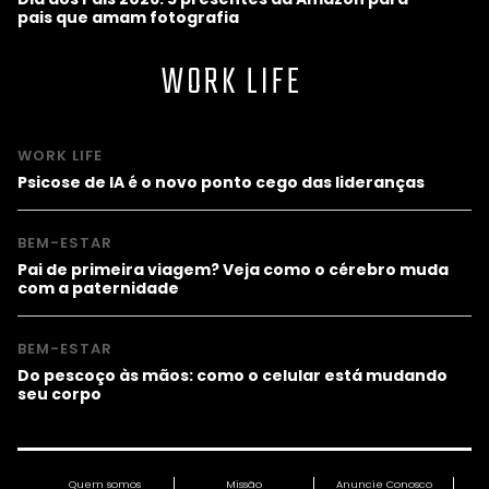
pais que amam fotografia
WORK LIFE
WORK LIFE
Psicose de IA é o novo ponto cego das lideranças
BEM-ESTAR
Pai de primeira viagem? Veja como o cérebro muda
com a paternidade
BEM-ESTAR
Do pescoço às mãos: como o celular está mudando
seu corpo
Quem somos
Missão
Anuncie Conosco