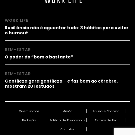
WORK LIFE
WORK LIFE
Resiliência não é aguentar tudo: 3 hábitos para evitar
o burnout
BEM-ESTAR
O poder do “bom o bastante”
BEM-ESTAR
Gentileza gera gentileza – e faz bem ao cérebro,
mostram 201 estudos
Quem somos
Missão
Anuncie Conosco
Redação
Política de Privacidade
Termos de Uso
Contatos