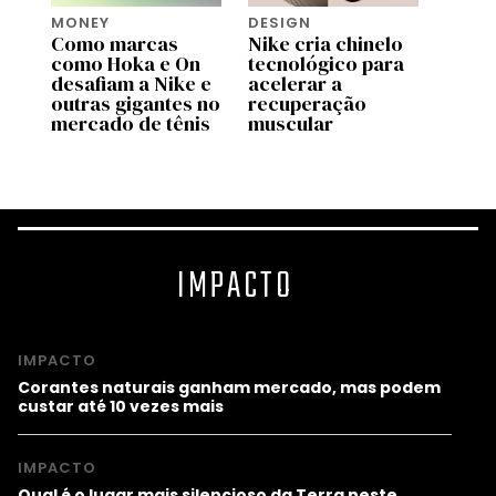
MONEY
DESIGN
DESI
ra
Como marcas
Nike cria chinelo
Como
como Hoka e On
tecnológico para
Adida
desafiam a Nike e
acelerar a
unifo
 a
outras gigantes no
recuperação
supor
mercado de tênis
muscular
da C
IMPACTO
IMPACTO
Corantes naturais ganham mercado, mas podem
custar até 10 vezes mais
IMPACTO
Qual é o lugar mais silencioso da Terra neste