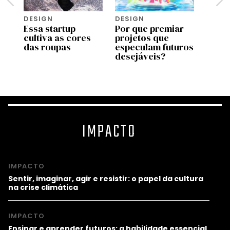
DESIGN
DESIGN
DESI
Essa startup
Por que premiar
Rhode
cultiva as cores
projetos que
Biebe
ão
das roupas
especulam futuros
produ
desejáveis?
segu
Seph
IMPACTO
IMPACTO
Sentir, imaginar, agir e resistir: o papel da cultura
na crise climática
IMPACTO
Ensinar e aprender futuros: a habilidade essencial