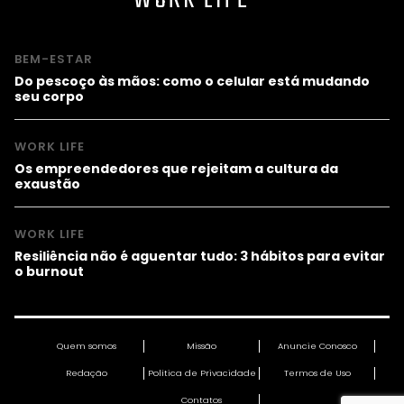
BEM-ESTAR
Do pescoço às mãos: como o celular está mudando
seu corpo
WORK LIFE
Os empreendedores que rejeitam a cultura da
exaustão
WORK LIFE
Resiliência não é aguentar tudo: 3 hábitos para evitar
o burnout
Quem somos
Missão
Anuncie Conosco
Redação
Política de Privacidade
Termos de Uso
Contatos