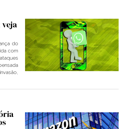
 veja
rança do
lida com
 ataques
pensada
invasão,
ória
os