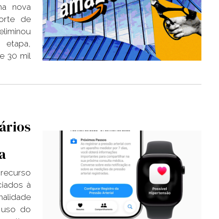
ma nova
orte de
eliminou
 etapa,
 30 mil
ários
a
 recurso
ciados à
nalidade
 uso do