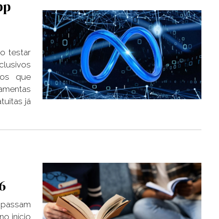
pp
o testar
clusivos
ios que
amentas
uitas já
6
s passam
no início