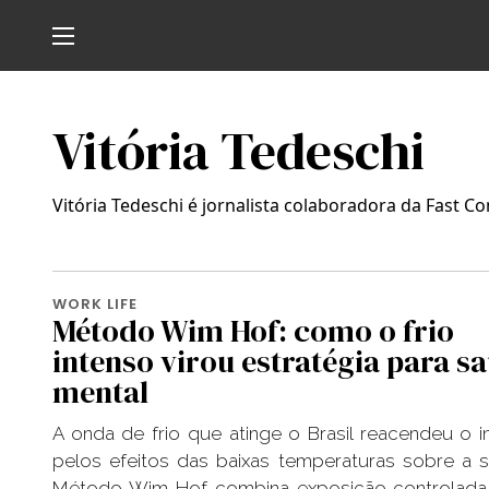
Vitória Tedeschi
Vitória Tedeschi é jornalista colaboradora da Fast C
WORK LIFE
Método Wim Hof: como o frio
intenso virou estratégia para s
mental
A onda de frio que atinge o Brasil reacendeu o i
pelos efeitos das baixas temperaturas sobre a 
Método Wim Hof combina exposição controlada 