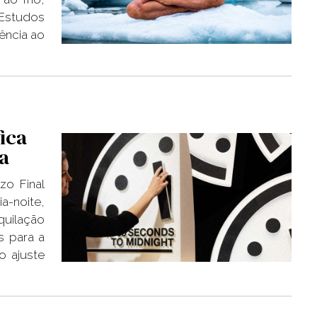
 Estudos
ência ao
fica
ia
zo Final
a-noite,
quilação
s para a
o ajuste