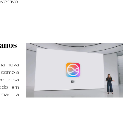
ventivo.
lanos
uma nova
a como a
 empresa
eado em
ormar a