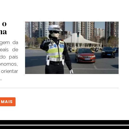
 o
na
agem da
reais de
do país
ônomos,
orientar
…
 MAIS