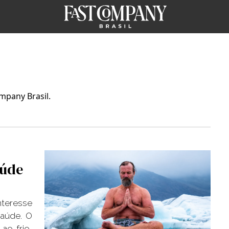
ompany Brasil.
aúde
nteresse
saúde. O
ao frio,