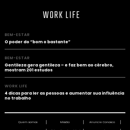
WORK LIFE
BEM-ESTAR
O poder do “bom o bastante”
BEM-ESTAR
Gentileza gera gentileza – e faz bem ao cérebro,
mostram 201 estudos
WORK LIFE
4 dicas para ler as pessoas e aumentar sua influência
no trabalho
Quem somos
Missão
Anuncie Conosco