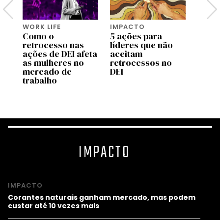
WORK LIFE
IMPACTO
IMPA
Como o
5 ações para
Empr
retrocesso nas
líderes que não
sube
ações de DEI afeta
aceitam
impac
as mulheres no
retrocessos no
de ab
mercado de
DEI
polít
trabalho
IMPACTO
IMPACTO
Corantes naturais ganham mercado, mas podem
custar até 10 vezes mais