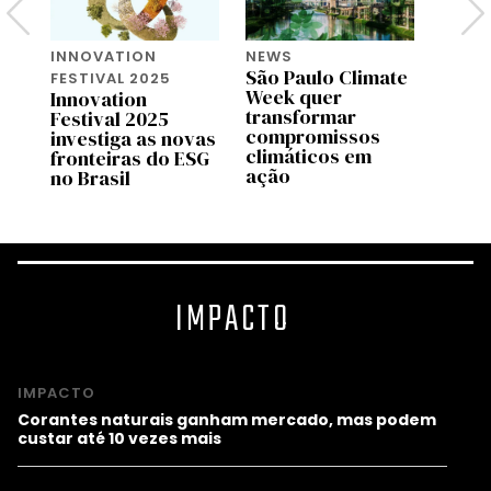
NEWS
ESG
INNOVATION
a
São Paulo Climate
ESG 
FESTIVAL 2025
Week quer
Aind
Innovation
ESG
transformar
Festival 2025
il
compromissos
investiga as novas
climáticos em
fronteiras do ESG
ação
no Brasil
IMPACTO
IMPACTO
Corantes naturais ganham mercado, mas podem
custar até 10 vezes mais