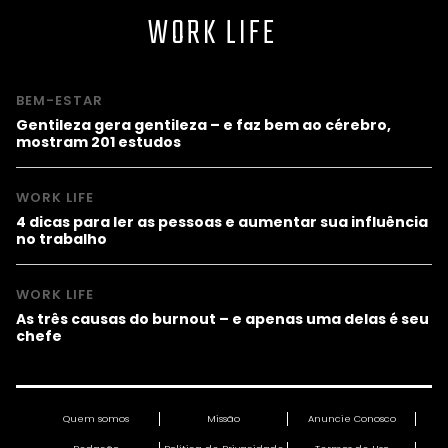
WORK LIFE
BEM-ESTAR
Gentileza gera gentileza – e faz bem ao cérebro,
mostram 201 estudos
WORK LIFE
4 dicas para ler as pessoas e aumentar sua influência
no trabalho
WORK LIFE
As três causas do burnout – e apenas uma delas é seu
chefe
Quem somos
Missão
Anuncie Conosco