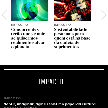
IMPACTO
IMPACTO
IMPA
Concorrentes
Sustentabilidade
Avali
terão que se unir
pesa mais para
de vi
na
se quisermos
quem está na base
práti
realmente salvar
da cadeia de
ajuda
s
o planeta
suprimentos
seu n
IMPACTO
IMPACTO
Sentir, imaginar, agir e resistir: o papel da cultura