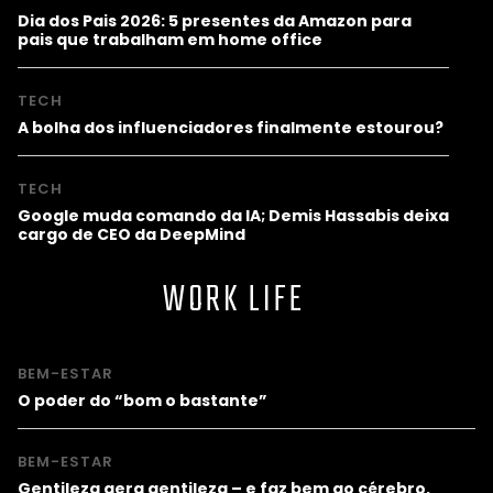
Dia dos Pais 2026: 5 presentes da Amazon para
pais que trabalham em home office
TECH
A bolha dos influenciadores finalmente estourou?
TECH
Google muda comando da IA; Demis Hassabis deixa
cargo de CEO da DeepMind
WORK LIFE
BEM-ESTAR
O poder do “bom o bastante”
BEM-ESTAR
Gentileza gera gentileza – e faz bem ao cérebro,