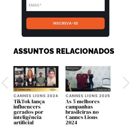
ASSUNTOS RELACIONADOS
024
CANNES LIONS 2024
CANNES LIONS 2025
CANNE
TikTok lança
As 5 melhores
Preci
to
influencers
campanhas
sobre
gerados por
brasileiras no
de en
inteligência
Cannes Lions
artificial
2024