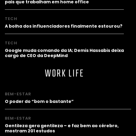
pais que trabalham em home office
TECH
A bolha dos influenciadores finalmente estourou?
TECH
Google muda comando da IA; Demis Hassabis deixa
cargo de CEO da DeepMind
WORK LIFE
BEM-ESTAR
O poder do “bom o bastante”
BEM-ESTAR
Gentileza gera gentileza – e faz bem ao cérebro,
mostram 201 estudos