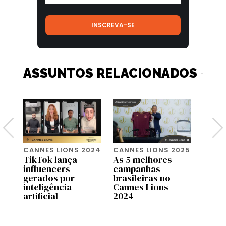
ASSUNTOS RELACIONADOS
024
CANNES LIONS 2024
CANNES LIONS 2025
CANNE
TikTok lança
As 5 melhores
Preci
influencers
campanhas
sobre
X.
gerados por
brasileiras no
de en
inteligência
Cannes Lions
artificial
2024