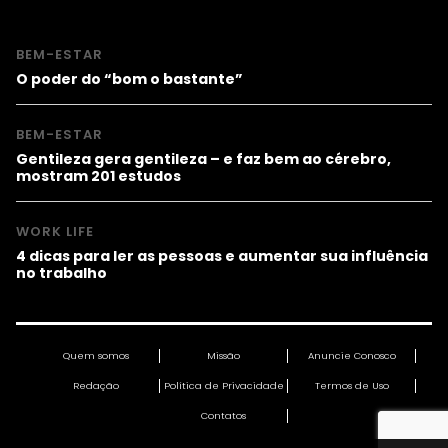
BEM-ESTAR
O poder do “bom o bastante”
BEM-ESTAR
Gentileza gera gentileza – e faz bem ao cérebro,
mostram 201 estudos
WORK LIFE
4 dicas para ler as pessoas e aumentar sua influência
no trabalho
Quem somos
Missão
Anuncie Conosco
Redação
Política de Privacidade
Termos de Uso
Contatos