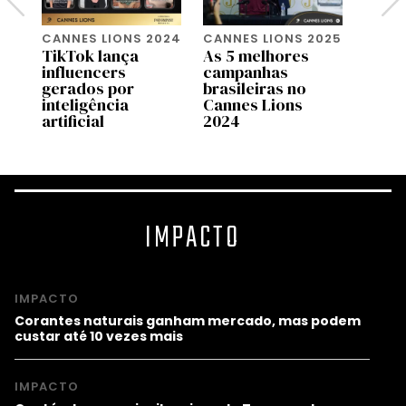
024
CANNES LIONS 2024
CANNES LIONS 2025
CANNE
TikTok lança
As 5 melhores
Preci
to
influencers
campanhas
sobre
gerados por
brasileiras no
de en
inteligência
Cannes Lions
artificial
2024
IMPACTO
IMPACTO
Corantes naturais ganham mercado, mas podem
custar até 10 vezes mais
IMPACTO