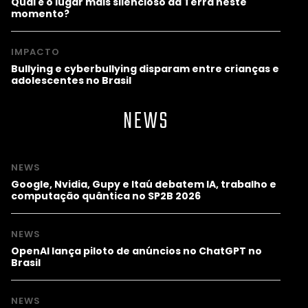
Qual é o lugar mais silencioso da Terra neste
momento?
IMPACTO
Bullying e cyberbullying disparam entre crianças e
adolescentes no Brasil
NEWS
NEWS
Google, Nvidia, Gupy e Itaú debatem IA, trabalho e
computação quântica no SP2B 2026
NEWS
OpenAI lança piloto de anúncios no ChatGPT no
Brasil
NEWS