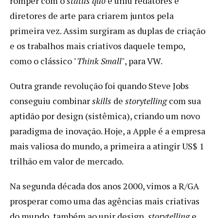
romper com o
status quo
e uniu redatores e
diretores de arte para criarem juntos pela
primeira vez. Assim surgiram as duplas de criação
e os trabalhos mais criativos daquele tempo,
como o clássico "
Think Small
", para VW.
Outra grande revolução foi quando Steve Jobs
conseguiu combinar
skills
de
storytelling
com sua
aptidão por design (sistêmica), criando um novo
paradigma de inovação. Hoje, a Apple é a empresa
mais valiosa do mundo, a primeira a atingir US$ 1
trilhão em valor de mercado.
Na segunda década dos anos 2000, vimos a R/GA
prosperar como uma das agências mais criativas
do mundo, também ao unir design,
storytelling
e