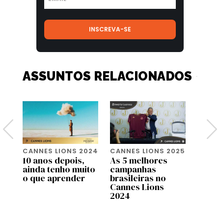
ASSUNTOS RELACIONADOS
024
CANNES LIONS 2024
CANNES LIONS 2025
CANNE
10 anos depois,
As 5 melhores
Preci
ainda tenho muito
campanhas
sobre
X.
o que aprender
brasileiras no
de en
Cannes Lions
2024