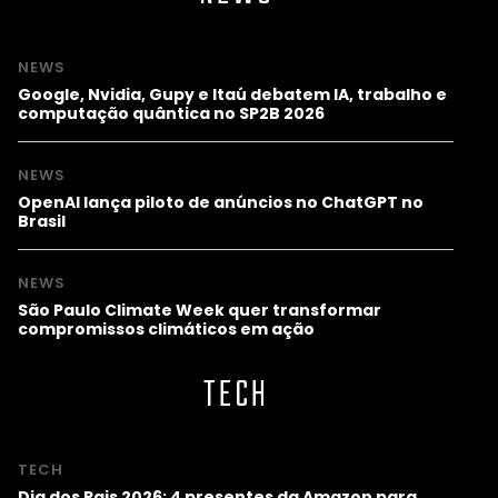
NEWS
Google, Nvidia, Gupy e Itaú debatem IA, trabalho e
computação quântica no SP2B 2026
NEWS
OpenAI lança piloto de anúncios no ChatGPT no
Brasil
NEWS
São Paulo Climate Week quer transformar
compromissos climáticos em ação
TECH
TECH
Dia dos Pais 2026: 4 presentes da Amazon para