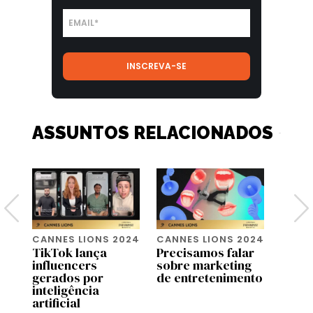
ASSUNTOS RELACIONADOS
024
CANNES LIONS 2024
CANNES LIONS 2024
CANNE
TikTok lança
Precisamos falar
Indús
to
influencers
sobre marketing
mulh
gerados por
de entretenimento
impor
inteligência
agent
artificial
muda