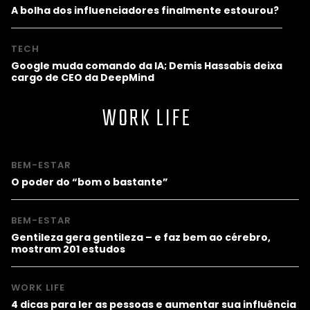
A bolha dos influenciadores finalmente estourou?
TECH
Google muda comando da IA; Demis Hassabis deixa
cargo de CEO da DeepMind
WORK LIFE
BEM-ESTAR
O poder do “bom o bastante”
BEM-ESTAR
Gentileza gera gentileza – e faz bem ao cérebro,
mostram 201 estudos
WORK LIFE
4 dicas para ler as pessoas e aumentar sua influência