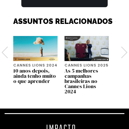
ASSUNTOS RELACIONADOS
024
CANNES LIONS 2024
CANNES LIONS 2025
CANNE
10 anos depois,
As 5 melhores
Preci
ainda tenho muito
campanhas
sobre
X.
o que aprender
brasileiras no
de en
Cannes Lions
2024
IMPACTO