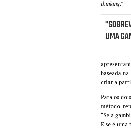
thinking
.”
"SOBREV
UMA GA
apresentam 
baseada na 
criar a part
Para os doi
método, rep
“Se a gambi
E se é uma 