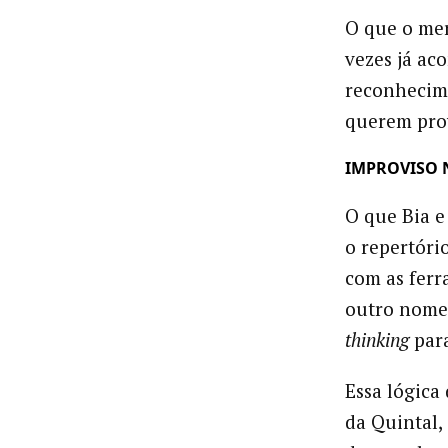
O que o mer
vezes já ac
reconhecime
querem pro
IMPROVISO 
O que Bia e
o repertório
com as fer
outro nome.
thinking
para
Essa lógica
da Quintal,