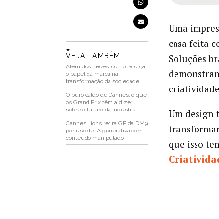
Uma impress
casa feita c
VEJA TAMBÉM
Soluções bra
Além dos Leões: como reforçar
demonstram 
o papel da marca na
transformação da sociedade
criatividade
O puro caldo de Cannes: o que
os Grand Prix têm a dizer
sobre o futuro da indústria
Um design t
Cannes Lions retira GP da DM9
transformar
por uso de IA generativa com
conteúdo manipulado
que isso te
Criativida