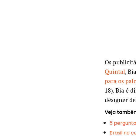
Os publicit
Quintal
, Bi
para os pal
18). Bia é d
designer de
Veja també
5 pergunta
Brasil no 