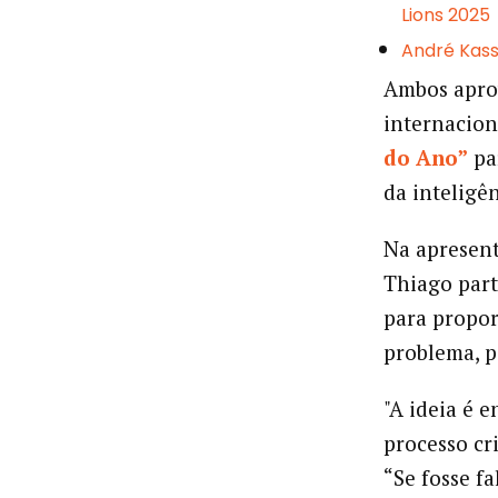
Lions 2025
André Kass
Ambos aprov
internacio
do Ano”
par
da inteligê
Na apresent
Thiago par
para propor
problema, p
"A ideia é 
processo cri
“Se fosse fa