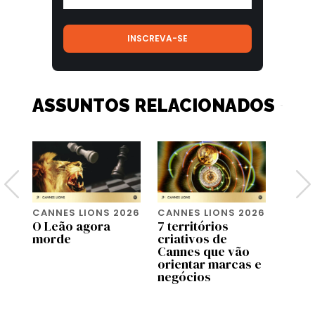
ASSUNTOS RELACIONADOS
026
CANNES LIONS 2026
CANNES LIONS 2026
CANNE
da
O Leão agora
7 territórios
Moniq
morde
criativos de
agora
Cannes que vão
que n
orientar marcas e
criat
negócios
preci
lado 