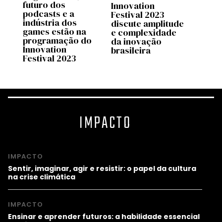
futuro dos
Innovation
Innov
podcasts e a
Festival 2023
Festi
indústria dos
o
discute amplitude
com 
games estão na
e complexidade
sobre
programação do
da inovação
podca
Innovation
brasileira
desi
Festival 2023
futur
IMPACTO
IMPACTO
Sentir, imaginar, agir e resistir: o papel da cultura
na crise climática
IMPACTO
Ensinar e aprender futuros: a habilidade essencial