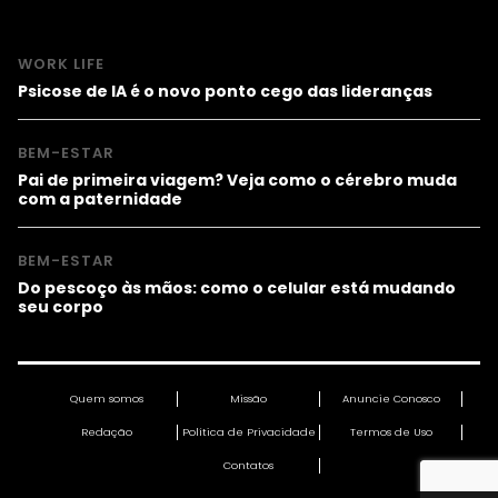
WORK LIFE
Psicose de IA é o novo ponto cego das lideranças
BEM-ESTAR
Pai de primeira viagem? Veja como o cérebro muda
com a paternidade
BEM-ESTAR
Do pescoço às mãos: como o celular está mudando
seu corpo
Quem somos
Missão
Anuncie Conosco
Redação
Política de Privacidade
Termos de Uso
Contatos