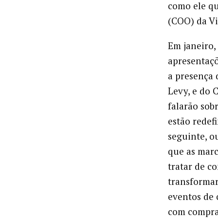
como ele qu
(COO) da Vi
Em janeiro,
apresentaçõ
a presença 
Levy, e do 
falarão sob
estão redef
seguinte, o
que as marc
tratar de c
transformar
eventos de 
com compra