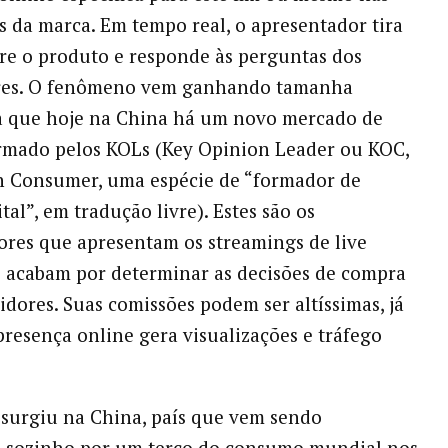
is da marca. Em tempo real, o apresentador tira
re o produto e responde às perguntas dos
es. O fenômeno vem ganhando tamanha
a que hoje na China há um novo mercado de
rmado pelos KOLs (Key Opinion Leader ou KOC,
n Consumer, uma espécie de “formador de
tal”, em tradução livre). Estes são os
ores que apresentam os streamings de live
 acabam por determinar as decisões de compra
dores. Suas comissões podem ser altíssimas, já
presença online gera visualizações e tráfego
 surgiu na China, país que vem sendo
l sozinho por um terço do consumo mundial nos