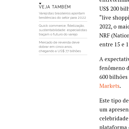
VEJA TAMBÉM
US$ 200 bil
Varejistas brasileiros apontam
“live shopp
tendências do setor para 2022
2022, o mai
Quick commerce, fidelização,
sustentabilidade: especialistas
NRF (Nation
traçam o futuro do varejo
Mercado de revenda deve
entre 15 e 1
dobrar em cinco anos,
chegando a US$ 77 bilhões
A expectati
fenômeno d
600 bilhões
Markets
.
Este tipo d
um apresent
celebridade
plataforma 