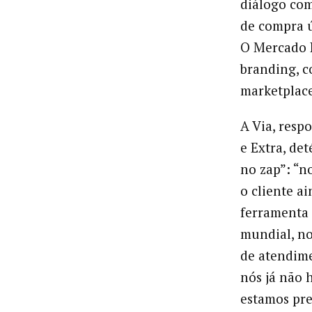
diálogo co
de compra ún
O Mercado L
branding, c
marketplace
A Via, resp
e Extra, de
no zap”: “n
o cliente a
ferramenta
mundial, no
de atendime
nós já não h
estamos pre