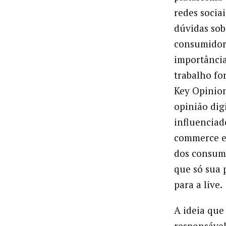
redes socia
dúvidas sob
consumidor
importânci
trabalho fo
Key Opinio
opinião digi
influenciad
commerce e
dos consumi
que só sua 
para a live.
A ideia que
responsáve