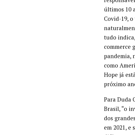
últimos 10 
Covid-19, o
naturalment
tudo indica
commerce g
pandemia, n
como Americ
Hope já est
próximo an
Para Duda C
Brasil, “o 
dos grandes
em 2021, e 