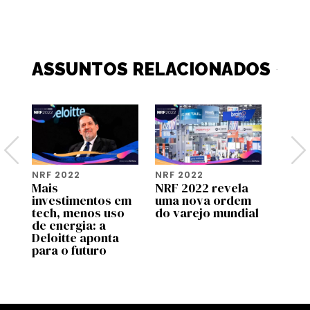
ASSUNTOS RELACIONADOS
NRF 2022
NRF 2022
NRF 2
Mais
NRF 2022 revela
O fut
investimentos em
uma nova ordem
está 
tech, menos uso
do varejo mundial
lojas
de energia: a
s
Deloitte aponta
para o futuro