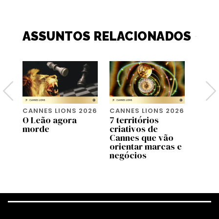
ASSUNTOS RELACIONADOS
026
CANNES LIONS 2026
CANNES LIONS 2026
CANNE
da
O Leão agora
7 territórios
Moniq
morde
criativos de
agora
Cannes que vão
que n
orientar marcas e
criat
negócios
preci
lado 