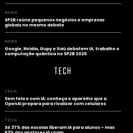
NEWS
SP2B reúne pequenos negócios e empresas
globais no mesmo debate
NEWS
Google, Nvidia, Gupy e Itaú debatem IA, trabalho e
computação quântica no SP2B 2026
TECH
TECH
Sem tela e com IA: conheça o aparelho que a
OpenAI prepara para rivalizar com celulares
TECH
Só 37% das escolas liberam IA para alunos – mas
53% dos gestores já usam