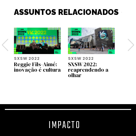
ASSUNTOS RELACIONADOS
SXSW 2022
SXSW 2022
SXSW
Reggie Fils-Aimé:
SXSW 2022:
Respo
inovação é cultura
reaprendendo a
inclu
olhar
no m
game
IMPACTO