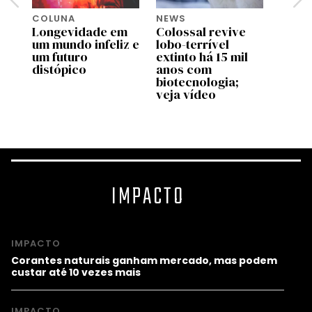
COLUNA
NEWS
SXSW
Longevidade em
Colossal revive
Inov
um mundo infeliz e
lobo-terrível
brasi
um futuro
extinto há 15 mil
servi
distópico
anos com
acess
biotecnologia;
da be
veja vídeo
IMPACTO
IMPACTO
Corantes naturais ganham mercado, mas podem
custar até 10 vezes mais
IMPACTO