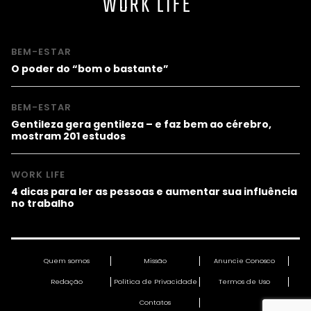
WORK LIFE
BEM-ESTAR
O poder do “bom o bastante”
BEM-ESTAR
Gentileza gera gentileza – e faz bem ao cérebro,
mostram 201 estudos
WORK LIFE
4 dicas para ler as pessoas e aumentar sua influência
no trabalho
Quem somos
Missão
Anuncie Conosco
Redação
Política de Privacidade
Termos de Uso
Contatos