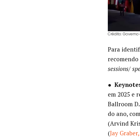
Crédito: Governo
Para identi
recomendo 
sessions/ sp
●
Keynote
em 2025 e r
Ballroom D
do ano, com
(Arvind Kri
(
Jay Graber