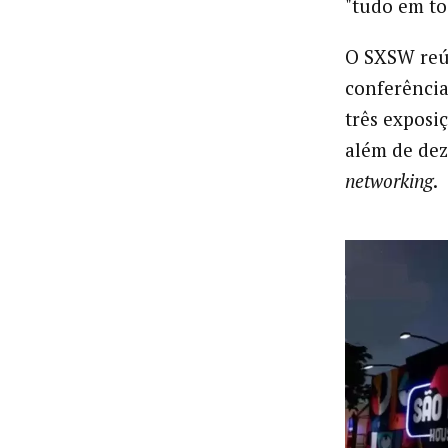
"tudo em t
O SXSW reú
conferência,
três exposi
além de dez
networking
.