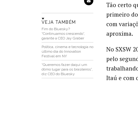
Tão certo q
primeiro d
VEJA TAMBÉM
com variaçõ
Fim do Bluesky?
aproxima.
“Continuamos crescendo”,
garante a CEO Jay Graber
Política, cinema e tecnologia no
No SXSW 202
último dia do Innovation
Festival em NY
pelo segun
“Queremos fazer daqui um
trabalhando
ótimo lugar para os brasileiros”,
diz CEO do Bluesky
Itaú e com 