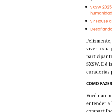
SXSW 2025: 
humanida
SP House a
Desafiando 
Felizmente,
viver a sua
participant
SXSW. E é 
curadorias 
COMO FAZER
Você não pr
entender a 
compartilh