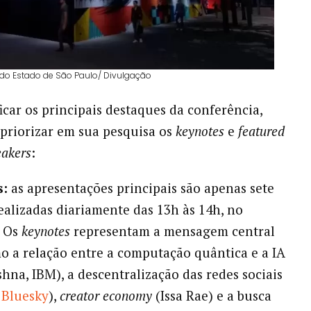
 do Estado de São Paulo/ Divulgação
ficar os principais destaques da conferência,
priorizar em sua pesquisa os
keynotes
e
featured
eakers
:
s:
as apresentações principais são apenas sete
ealizadas diariamente das 13h às 14h, no
. Os
keynotes
representam a mensagem central
o a relação entre a computação quântica e a IA
shna, IBM), a descentralização das redes sociais
, Bluesky
),
creator economy
(Issa Rae) e a busca