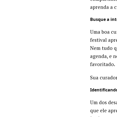
aprenda a c
Busque a int
Uma boa cur
festival ap
Nem tudo qu
agenda, e n
favoritado.
Sua curador
Identificand
Um dos desa
que ele apr