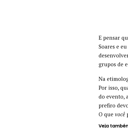
E pensar qu
Soares e eu
desenvolven
grupos de 
Na etimologi
Por isso, q
do evento, 
prefiro dev
O que
você
Veja també