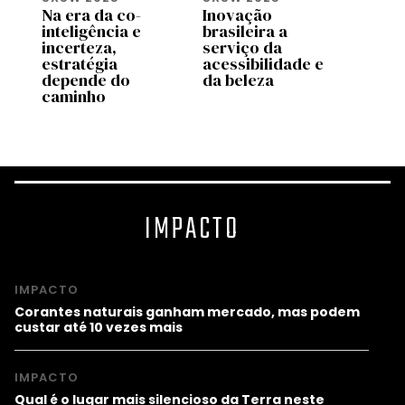
mo
Na era da co-
Inovação
Sobre
inteligência e
brasileira a
desig
os
incerteza,
serviço da
regen
estratégia
acessibilidade e
corpo
depende do
da beleza
o fut
caminho
SXS
IMPACTO
IMPACTO
Corantes naturais ganham mercado, mas podem
custar até 10 vezes mais
IMPACTO
Qual é o lugar mais silencioso da Terra neste