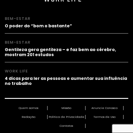
BEM-ESTAR
O poder do “bom o bastante”
BEM-ESTAR
Gentileza gera gentileza – e faz bem ao cérebro,
mostram 201 estudos
WORK LIFE
4 dicas para ler as pessoas e aumentar sua influência
no trabalho
Quem somos
Missão
Anuncie Conosco
Redação
Política de Privacidade
Termos de Uso
Contatos