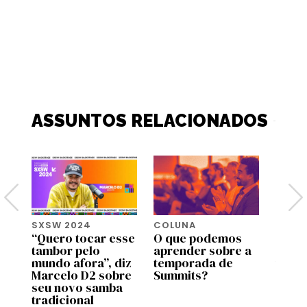
ASSUNTOS RELACIONADOS
SXSW 2024
COLUNA
SXSW
“Quero tocar esse
O que podemos
A ino
 no
tambor pelo
aprender sobre a
futur
mundo afora”, diz
temporada de
tecno
Marcelo D2 sobre
Summits?
ances
seu novo samba
centr
tradicional
pess