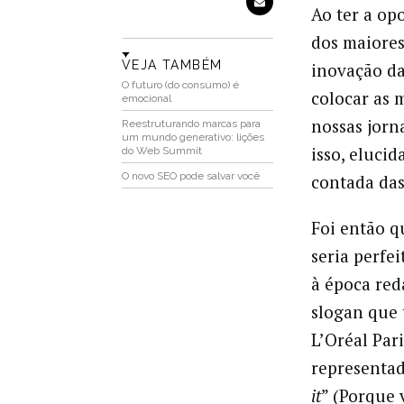
Ao ter a op
dos maiores
VEJA TAMBÉM
inovação da
O futuro (do consumo) é
colocar as 
emocional
nossas jorn
Reestruturando marcas para
um mundo generativo: lições
isso, eluci
do Web Summit
O novo SEO pode salvar você
contada das
Foi então q
seria perfei
à época re
slogan que 
L’Oréal Par
representad
it
” (Porque 