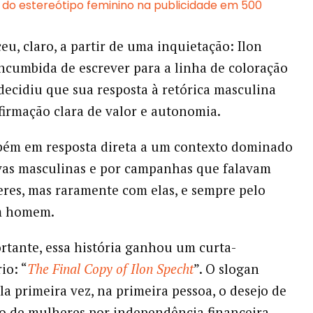
 do estereótipo feminino na publicidade em 500
eu, claro, a partir de uma inquietação: Ilon
incumbida de escrever para a linha de coloração
decidiu que sua resposta à retórica masculina
firmação clara de valor e autonomia.
bém em resposta direta a um contexto dominado
vas masculinas e por campanhas que falavam
res, mas raramente com elas, e sempre pelo
r de um homem.
rtante, essa história ganhou um curta-
io: “
The Final Copy of Ilon Specht
”. O slogan
la primeira vez, na primeira pessoa, o desejo de
 de mulheres por independência financeira,