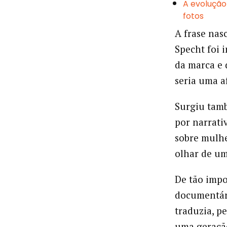
A evolução
fotos
A frase nasc
Specht foi 
da marca e 
seria uma a
Surgiu tam
por narrati
sobre mulhe
olha
De tão impo
documentár
traduzia, pe
uma geração