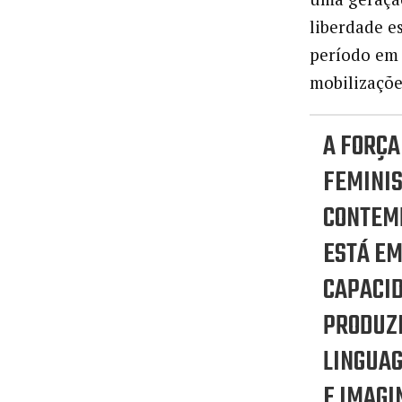
liberdade e
período em 
mobilizaçõe
A FORÇA
FEMINI
CONTEM
ESTÁ EM
CAPACID
PRODUZ
LINGUAG
E IMAGI