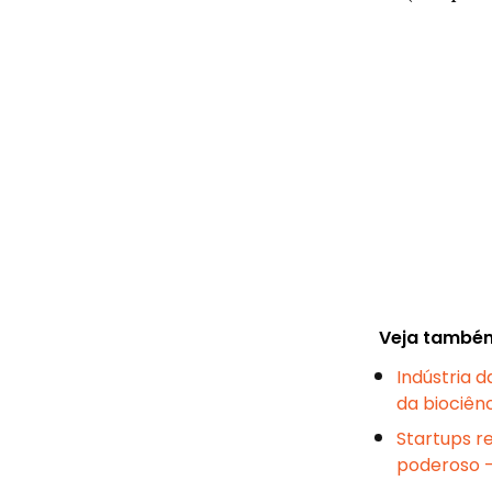
Veja també
Indústria 
da biociên
Startups r
poderoso 