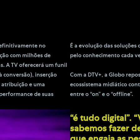
definitivamente no
É a evolução das soluções
ação com milhões de
pelo conhecimento cada ve
. A TV oferecerá um funil
à conversão), inserção
Com a DTV+, a Globo reposi
, atribuição e uma
ecossistema midiático con
 performance de suas
entre o “on” e o “offline”.
“é tudo digital”.
sabemos fazer d
que engaja as pes