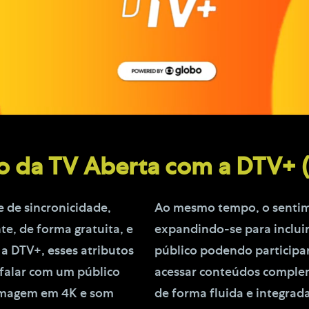
o da TV Aberta com a DTV+ (
 de sincronicidade,
Ao mesmo tempo, o sentime
, de forma gratuita, e
expandindo-se para incluir
a DTV+, esses atributos
público podendo participa
 falar com um público
acessar conteúdos complem
 imagem em 4K e som
de forma fluida e integrad