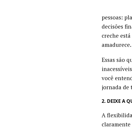
pessoas: pl
decisões fi
creche está
amadurece
Essas são q
inacessívei
você entend
jornada de 
2. DEIXE A 
A flexibili
claramente 