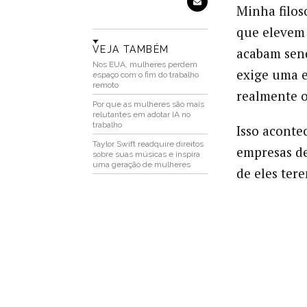
Minha filos
que elevem 
VEJA TAMBÉM
acabam send
Nos EUA, mulheres perdem
exige uma e
espaço com o fim do trabalho
remoto
realmente 
Por que as mulheres são mais
relutantes em adotar IA no
trabalho
Isso aconte
Taylor Swift readquire direitos
empresas de
sobre suas músicas e inspira
uma geração de mulheres
de eles ter