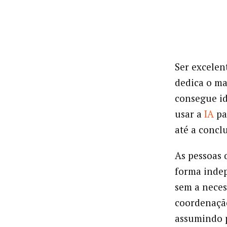
Ser excelen
dedica o ma
consegue id
usar a
IA
pa
até a concl
As pessoas 
forma inde
sem a neces
coordenação
assumindo p