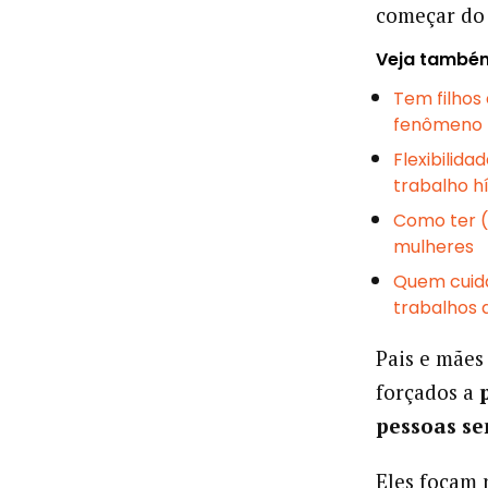
começar do 
Veja també
Tem filhos
fenômeno
Flexibilid
trabalho h
Como ter (
mulheres
Quem cuida
trabalhos 
Pais e mães
forçados a
pessoas se
Eles focam 