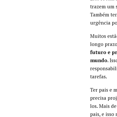
trazem um 
Também tend
urgência po
Muitos estã
longo praz
futuro e p
mundo
. Is
responsabi
tarefas.
Ter pais e 
precisa pro
los. Mais d
pais, e iss