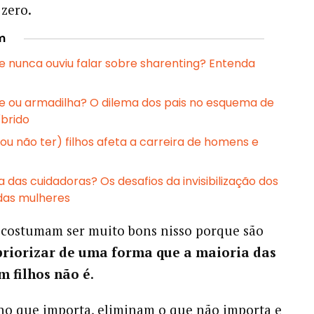
zero.
m
 e nunca ouviu falar sobre sharenting? Entenda
ade ou armadilha? O dilema dos pais no esquema de
íbrido
ou não ter) filhos afeta a carreira de homens e
 das cuidadoras? Os desafios da invisibilização dos
das mulheres
 costumam ser muito bons nisso porque são
priorizar de uma forma que a maioria das
m filhos não é
.
no que importa, eliminam o que não importa e