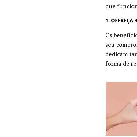
que funcio
1. OFEREÇA 
Os benefíci
seu comprom
dedicam tan
forma de re