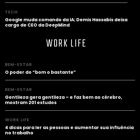
TECH
Google muda comando da IA; Demis Hassabis deixa
cargo de CEO da DeepMind
WORK LIFE
BEM-ESTAR
O poder do “bom o bastante”
BEM-ESTAR
Gentileza gera gentileza – e faz bem ao cérebro,
mostram 201 estudos
WORK LIFE
4 dicas para ler as pessoas e aumentar sua influência
no trabalho