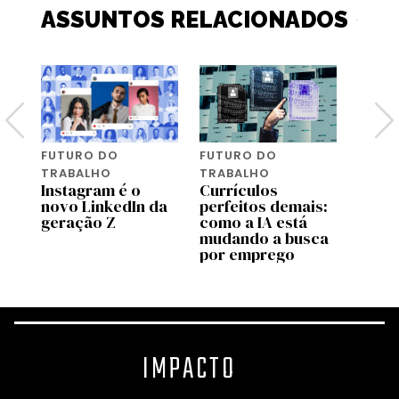
ASSUNTOS RELACIONADOS
FUTURO DO
FUTURO DO
FUTU
TRABALHO
TRABALHO
TRAB
ó
Instagram é o
Currículos
E se 
is
novo LinkedIn da
perfeitos demais:
quise
geração Z
como a IA está
marc
mudando a busca
por emprego
IMPACTO