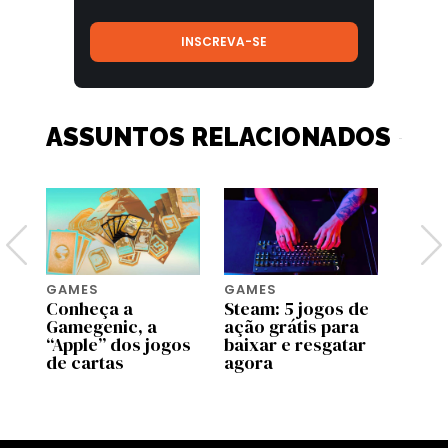
ASSUNTOS RELACIONADOS
GAMES
GAMES
GAME
Conheça a
Steam: 5 jogos de
PlayS
os
Gamegenic, a
ação grátis para
confi
3D
“Apple” dos jogos
baixar e resgatar
lanç
de cartas
agora
agost