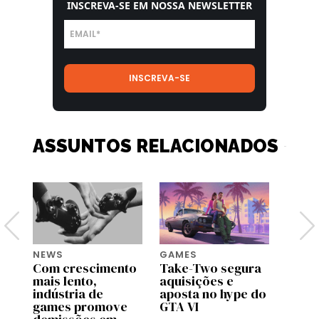
INSCREVA-SE EM NOSSA NEWSLETTER
ASSUNTOS RELACIONADOS
NEWS
GAMES
TECH
Com crescimento
Take-Two segura
Micro
mais lento,
aquisições e
o Xbo
indústria de
aposta no hype do
execu
games promove
GTA VI
e a i