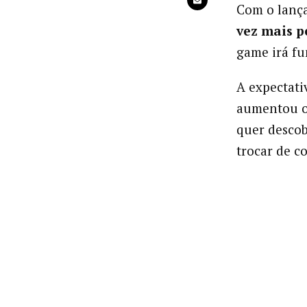
Com o lanç
vez mais p
game irá fu
A expectat
aumentou o 
quer descob
trocar de c