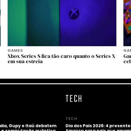
GAMES
GA
Xbox Series S fica tão caro quanto o Series X
Ga
em sua estreia
cel
TECH
TECH
idia, Gupy e Itaú debatem
Dia dos Pais 2026: 4 presente
ho e computação quântica
Amazon para pais que amam