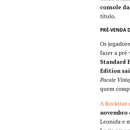
console da
título.
PRÉ-VENDA D
Os jogadore
fazer a pré
Standard E
Edition sa
Pacote Vinta
quem compr
A Rockstar
novembro 
Leonida e m