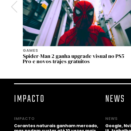
GAMES
 regras
Spider-Man 2 ganha upgrade visual no PS5
Pro e novos trajes gratuitos
IMPACTO
NEWS
IMPACTO
NEWS
Corantes naturais ganham mercado,
Google, Nv
mas podem custar até 10 vezes mais
IA, trabal