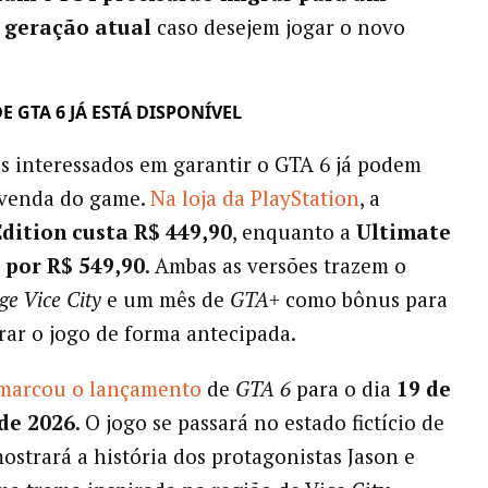
 geração atual
caso desejem jogar o novo
E GTA 6 JÁ ESTÁ DISPONÍVEL
s interessados em garantir o GTA 6 já podem
-venda do game.
Na loja da PlayStation
, a
dition custa R$ 449,90
, enquanto a
Ultimate
i por R$ 549,90
. Ambas as versões trazem o
ge Vice City
e um mês de
GTA+
como bônus para
ar o jogo de forma antecipada.
 marcou o lançamento
de
GTA 6
para o dia
19 de
de 2026
. O jogo se passará no estado fictício de
ostrará a história dos protagonistas Jason e