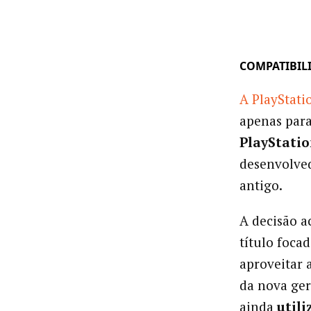
COMPATIBILI
A PlayStati
apenas para 
PlayStatio
desenvolved
antigo.
A decisão a
título foca
aproveitar 
da nova ge
ainda
util