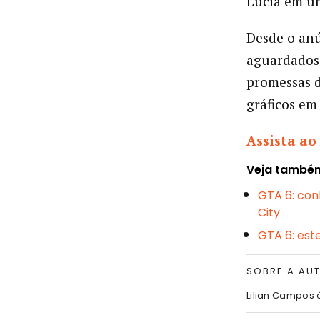
Lucia em um
Desde o anú
aguardados 
promessas d
gráficos em 
Assista ao 
Veja també
GTA 6: con
City
GTA 6: este
SOBRE A AU
Lilian Campos 