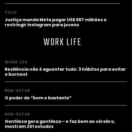
TECH
Justiça manda Meta pagar US$ 567 milhões e
restringir Instagram para jovens
WORK LIFE
WORK LIFE
Resiliência não é aguentar tudo: 3 hábitos para evitar
o burnout
BEM-ESTAR
O poder do “bom o bastante”
BEM-ESTAR
Gentileza gera gentileza – e faz bem ao cérebro,
mostram 201 estudos