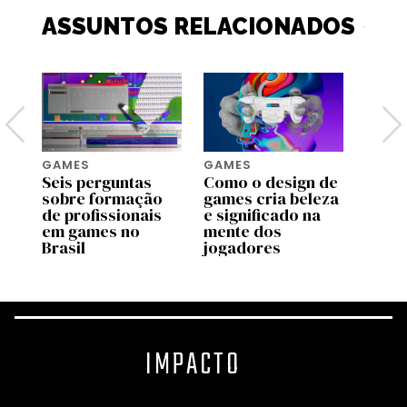
ASSUNTOS RELACIONADOS
GAMES
GAMES
IA
Seis perguntas
Como o design de
Unity
a
sobre formação
games cria beleza
integ
de profissionais
e significado na
plata
to
em games no
mente dos
dese
Brasil
jogadores
de jo
IMPACTO