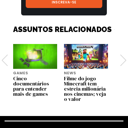
ASSUNTOS RELACIONADOS
GAMES
NEWS
GAME
ft
Cinco
Filme do jogo
Boa n
documentários
Minecraft tem
gamer
ços
para entender
estreia milionária
Legen
a
mais de games
nos cinemas; veja
Minec
o valor
para 