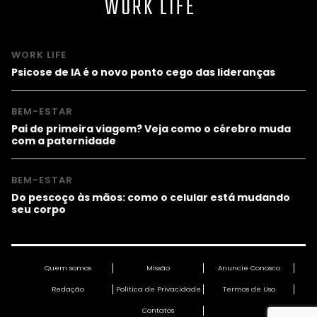
WORK LIFE
WORK LIFE
Psicose de IA é o novo ponto cego das lideranças
BEM-ESTAR
Pai de primeira viagem? Veja como o cérebro muda
com a paternidade
BEM-ESTAR
Do pescoço às mãos: como o celular está mudando
seu corpo
Quem somos
Missão
Anuncie Conosco
Redação
Política de Privacidade
Termos de Uso
Contatos