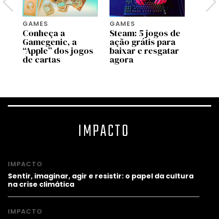
GAMES
GAMES
GAME
Conheça a
Steam: 5 jogos de
PlayS
os
Gamegenic, a
ação grátis para
confi
3D
“Apple” dos jogos
baixar e resgatar
lanç
de cartas
agora
agost
IMPACTO
IMPACTO
Sentir, imaginar, agir e resistir: o papel da cultura
na crise climática
IMPACTO