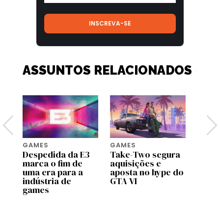
ASSUNTOS RELACIONADOS
GAMES
GAMES
TECH
to
Despedida da E3
Take-Two segura
Micro
marca o fim de
aquisições e
o Xbo
uma era para a
aposta no hype do
execu
e
indústria de
GTA VI
e a i
games