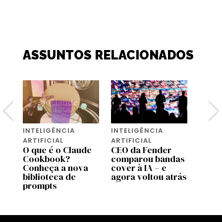
ASSUNTOS RELACIONADOS
INTELIGÊNCIA
INTELIGÊNCIA
INTEL
ARTIFICIAL
ARTIFICIAL
ARTIF
O que é o Claude
CEO da Fender
A Ti
Cookbook?
comparou bandas
vende
s
Conheça a nova
cover à IA – e
que s
a
biblioteca de
agora voltou atrás
cons
prompts